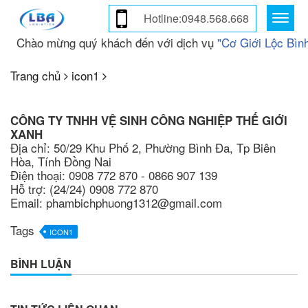
Hotline:0948.568.668
Chào mừng quý khách đến với dịch vụ
"Cơ Giới Lộc Bình
Trang chủ
icon1
CÔNG TY TNHH VỆ SINH CÔNG NGHIỆP THẾ GIỚI
XANH
Địa chỉ: 50/29 Khu Phố 2, Phường Bình Đa, Tp Biên
Hòa, Tính Đồng Nai
Điện thoại: 0908 772 870 - 0866 907 139
Hỗ trợ: (24/24) 0908 772 870
Email: phambichphuong1312@gmail.com
Tags
ICON1
BÌNH LUẬN