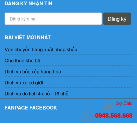
ĐĂNG KÝ NHẬN TIN
Đăng ký
BÀI VIẾT MỚI NHẤT
Vận chuyển hàng xuất nhập khẩu
Cho thuê kho bãi
Dịch vụ bốc xếp hàng hóa
Dịch vụ xe cơ giới
Dịch vụ du lịch 4 chỗ - 16 chỗ
Gọi Zalo
FANPAGE FACEBOOK
0948.568.668
Copyright © 2020 -
Lộc Bình An
|
Developed by Kgroup.com.vn